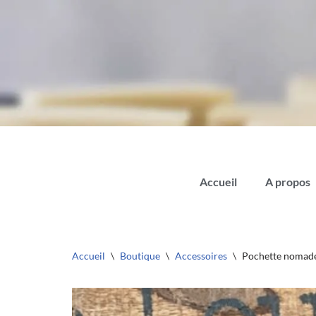
Aller
au
contenu
Accueil
A propos
Accueil
\
Boutique
\
Accessoires
\
Pochette nomad