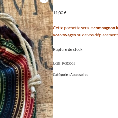
11,00
€
Cette pochette sera le
compagnon id
vos voyages
ou de vos déplacement
Rupture de stock
UGS :
POC002
Catégorie :
Accessoires