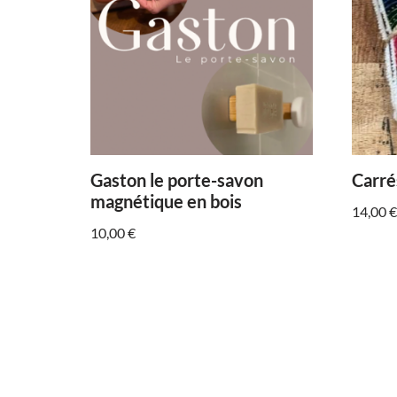
Gaston le porte-savon
Carré
magnétique en bois
14,00
€
10,00
€