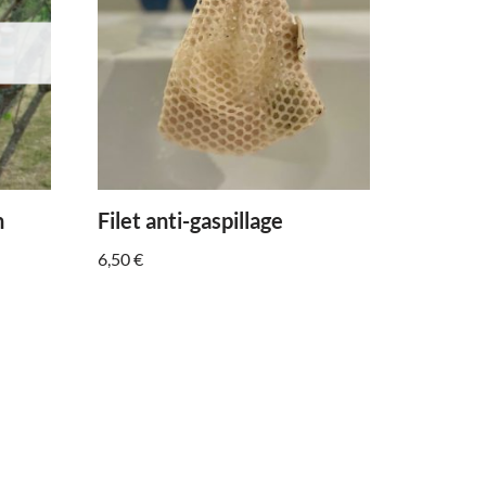
n
Filet anti-gaspillage
6,50
€